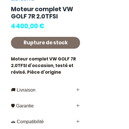
Moteur complet VW
GOLF 7R 2.0TFSI
Prix
4 400,00 €
Rupture de stock
Moteur complet VW GOLF 7R
2.0TFSI
d'occasion, testé et
révisé. Pièce d'origine
constructeur VW.
Motorisation essence.
🚚 Livraison
Caractéristiques techniques
:
Livraison rapide partout en France
Marque :
VW
🛡️ Garantie
et en Europe
Carburant :
Essence
Fedex – pour les envois standards
Garantie 3 mois
sur toutes nos
État :
Occasion testée,
Kuehne+Nagel – pour les pièces
🚗 Compatibilité
pièces.
contrôlée avant expédition
volumineuses
Chaque pièce est testée et contrôlée