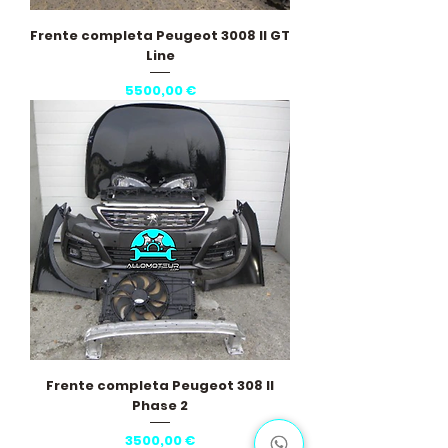
Frente completa Peugeot 3008 II GT
Line
Preço
5500,00 €
Frente completa Peugeot 308 II
Phase 2
Preço
3500,00 €