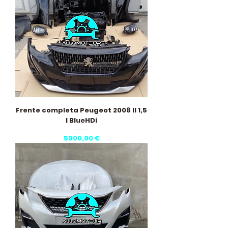
Frente completa Peugeot 2008 II 1,5
l BlueHDi
Preço
5900,00 €