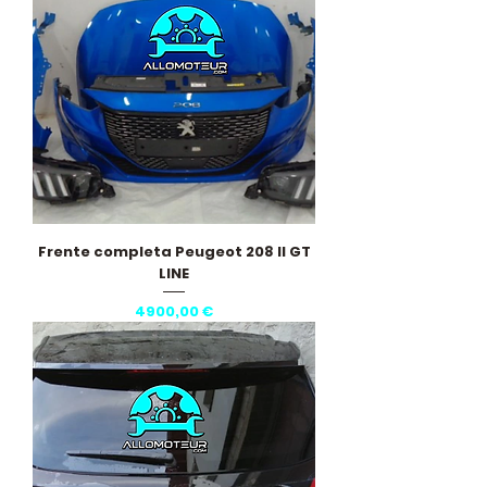
Frente completa Peugeot 208 II GT
LINE
Preço
4900,00 €