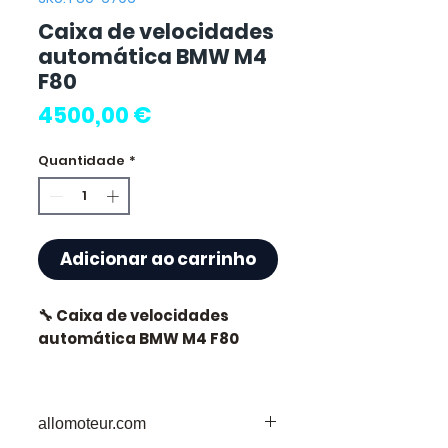
Caixa de velocidades
automática BMW M4
F80
Preço
4500,00 €
Quantidade
*
Adicionar ao carrinho
🔧 Caixa de velocidades
automática BMW M4 F80
allomoteur.com
⭐ Por que escolher