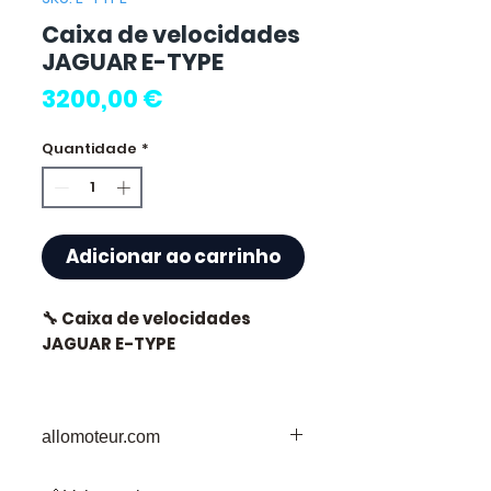
Caixa de velocidades
JAGUAR E-TYPE
Preço
3200,00 €
Quantidade
*
Adicionar ao carrinho
🔧 Caixa de velocidades
JAGUAR E-TYPE
allomoteur.com
⭐ Porquê escolher
Allomoteur.com ?
O Seu Destino de Confiança para