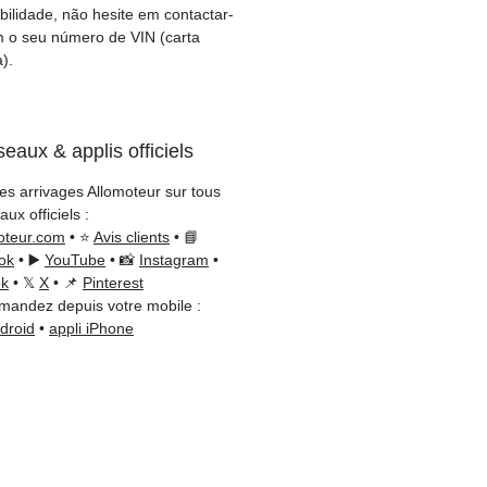
iço de atendimento ao
bilidade, não hesite em contactar-
e reativo via WhatsApp
 o seu número de VIN (carta
).
isa de um conselho?
cte-nos no
+33 6 38 71 66 54
App disponível) — Segunda
eaux & applis officiels
a, 9h-18h.
les arrivages Allomoteur sur tous
ux officiels :
oteur.com
• ⭐
Avis clients
• 📘
ok
• ▶️
YouTube
• 📸
Instagram
•
ok
• 𝕏
X
• 📌
Pinterest
andez depuis votre mobile :
ndroid
•
appli iPhone