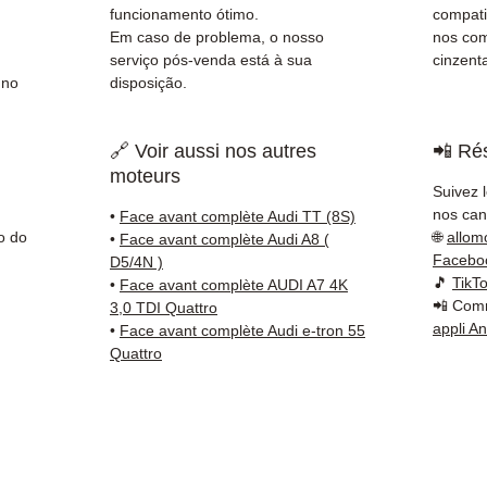
✅ Serv
funcionamento ótimo.
compati
client
Em caso de problema, o nosso
nos com
serviço pós-venda está à sua
cinzenta
📞
Prec
 no
disposição.
Conta
(Whats
🔗 Voir aussi nos autres
📲 Rés
a Sext
moteurs
Suivez 
nos cana
•
Face avant complète Audi TT (8S)
o do
🌐
allom
•
Face avant complète Audi A8 (
Facebo
D5/4N )
🎵
TikT
•
Face avant complète AUDI A7 4K
📲 Comm
3,0 TDI Quattro
appli A
•
Face avant complète Audi e-tron 55
Quattro