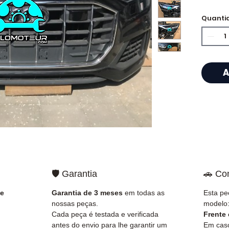
Quanti
⭐ Porq
?
Especi
caixas
A
Allom
catál
referê
testad
rapid
🇫🇷 e 
✅ Peça
🛡️ Garantia
🚗 Co
antes 
✅ Gara
 e
Garantia de 3 meses
em todas as
Esta pe
✅ Entr
nossas peças.
modelo
rastre
Cada peça é testada e verificada
Frente
Kuehne
antes do envio para lhe garantir um
Em caso