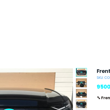
Fren
SKU: C
9500
🔧 Fre