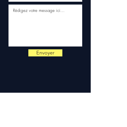
📞
Precisa de
aconselhamento ?
Contacte-
nos em
+33 6 38 71 66 54
(WhatsApp disponível) —
Segunda a Sexta, 9h-18h.
Envoyer