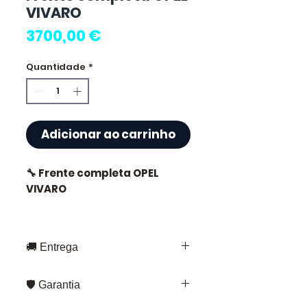
VIVARO
Preço
3700,00 €
Quantidade
*
Adicionar ao carrinho
🔧 Frente completa OPEL
VIVARO
🚚 Entrega
⭐ Por que escolher
Allomoteur.com ?
Entrega rápida em toda a França e
🛡️ Garantia
Europa
Especialista francês em
Fedex – para envios padrão