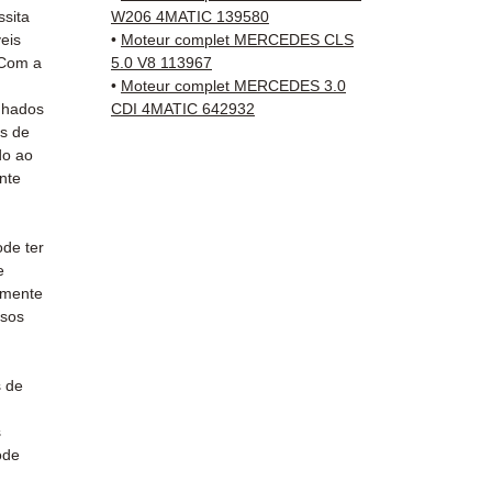
✅ Peça
ssita
W206 4MATIC 139580
antes 
eis
•
Moteur complet MERCEDES CLS
✅ Gara
 Com a
5.0 V8 113967
✅ Entr
•
Moteur complet MERCEDES 3.0
nhados
CDI 4MATIC 642932
rastre
s de
Kuehne
do ao
✅ Servi
nte
Whats
📞
Prec
de ter
Conta
e
(Whats
amente
a Sext
ssos
s de
s
ode