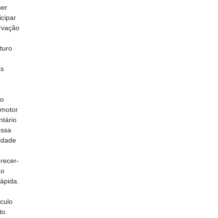
her
icipar
rvação
turo
às
do
 motor
ntário
ossa
idade
recer-
ao
rápida.
culo
to.