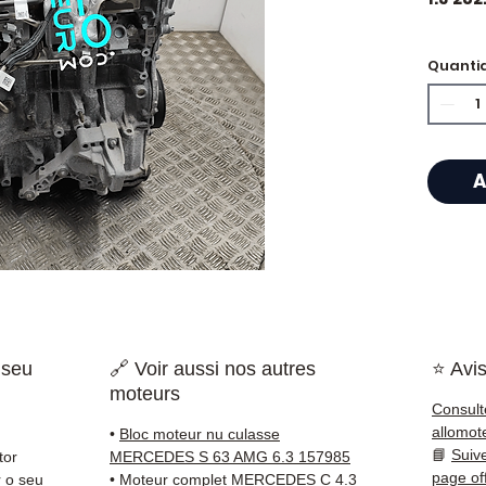
🏷️ Qu
Quanti
certif
🔖 Ref.
A
⭐ Porq
?
Especi
caixas
Allom
catálo
 seu
🔗 Voir aussi nos autres
⭐ Avis
referê
moteurs
testad
Consult
rapid
allomot
•
Bloc moteur nu culasse
🇫🇷 e 
📘
Suiv
tor
MERCEDES S 63 AMG 6.3 157985
page of
 o seu
•
Moteur complet MERCEDES C 4.3