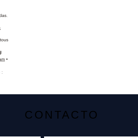
das.
s
 tous
📘
ram
•
 :
CONTACTO