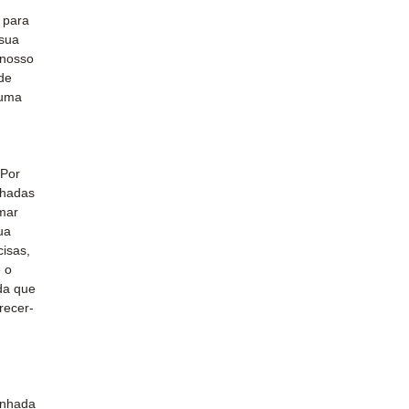
 para
sua
 nosso
de
 uma
 Por
lhadas
omar
ua
isas,
 o
da que
recer-
enhada