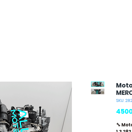
Moto
MERC
SKU: 28
4500
🔧 Mot
1.3 282