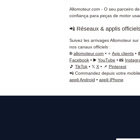
Allomoteur.com - O seu parceiro de
confiança para peças de motor usa
📲 Réseaux & applis officiel
Suivez les arrivages Allomoteur sur
nos canaux officiels :
🌐
allomoteur.com
• ⭐
Avis clients
• 
Facebook
• ▶️
YouTube
• 📸
Instag
🎵
TikTok
• 𝕏
X
• 📌
Pinterest
📲 Commandez depuis votre mobile
appli Android
•
appli iPhone