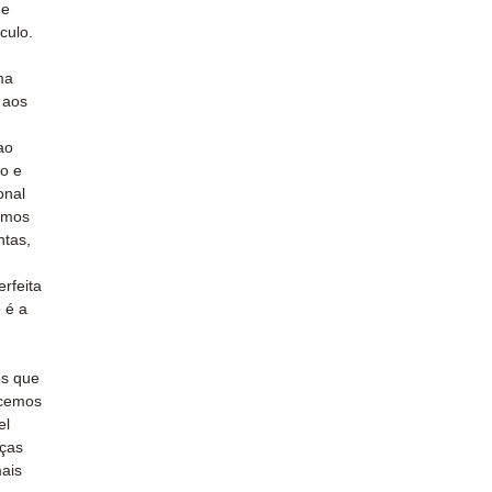
 e
culo.
ma
 aos
ao
ão e
onal
tamos
ntas,
rfeita
 é a
s que
ecemos
el
eças
ais