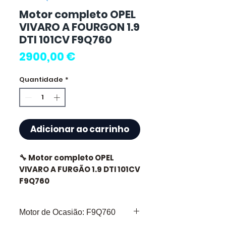
Motor completo OPEL
VIVARO A FOURGON 1.9
DTI 101CV F9Q760
Preço
2900,00 €
Quantidade
*
Adicionar ao carrinho
🔧 Motor completo OPEL
VIVARO A FURGÃO 1.9 DTI 101CV
F9Q760
🏷️ Quilometragem : 90 000 km
Motor de Ocasião: F9Q760
certificados