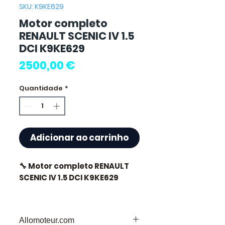
SKU: K9KE629
Motor completo
RENAULT SCENIC IV 1.5
DCI K9KE629
Preço
2500,00 €
Quantidade
*
Adicionar ao carrinho
🔧 Motor completo RENAULT
SCENIC IV 1.5 DCI K9KE629
🏷️ Quilometragem : 80 000 km
certificados
Allomoteur.com