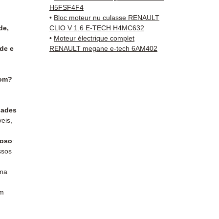
✅ Peça
H5FSF4F4
antes 
•
Bloc moteur nu culasse RENAULT
✅ Gara
de,
CLIO V 1.6 E-TECH H4MC632
✅ Entr
•
Moteur électrique complet
de e
RENAULT megane e-tech 6AM402
rastre
Kuehne
✅ Aten
com?
via W
📞
Prec
dades
Conta
eis,
(Whats
a Sext
roso
:
ssos
ma
om