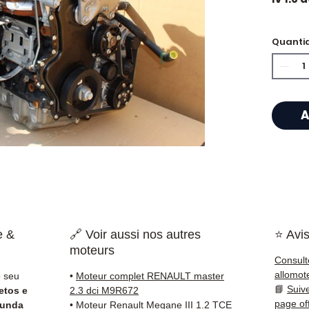
🏷️ Qu
Quanti
certif
🔖 Ref
A
⭐ Por 
Allomo
Especi
caixas
Allom
catálo
e &
🔗 Voir aussi nos autres
⭐ Avis
referê
moteurs
testad
Consult
rapid
allomot
o seu
•
Moteur complet RENAULT master
🇫🇷 e 
📘
Suiv
etos e
2.3 dci M9R672
page of
gunda
•
Moteur Renault Megane III 1.2 TCE