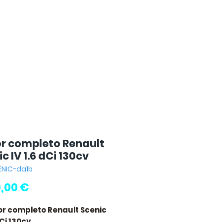
r completo Renault
c IV 1.6 dCi 130cv
ENIC-da1b
Preço
,00 €
or completo Renault Scenic
dCi 130cv