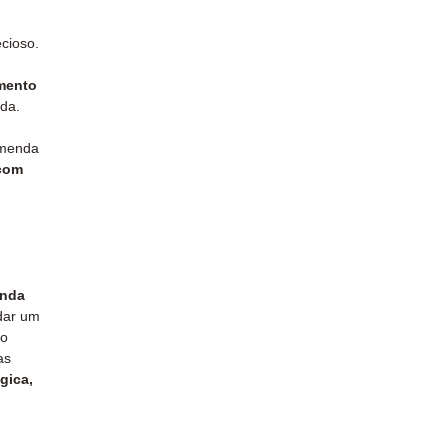
cioso.
mento
da.
omenda
com
unda
dar um
o
as
gica,
o