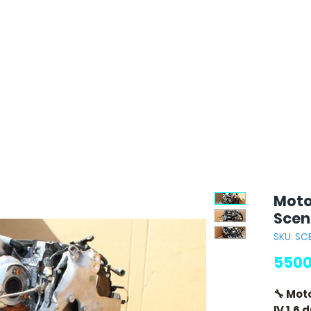
Moto
Sceni
SKU: SC
5500
🔧 Mot
IV 1.6 