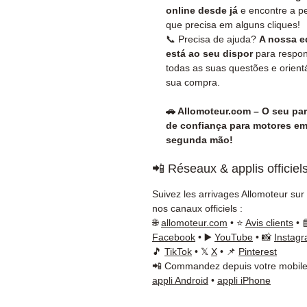
online desde já
e encontre a p
que precisa em alguns cliques!
📞 Precisa de ajuda?
A nossa e
está ao seu dispor
para respon
todas as suas questões e orient
sua compra.
🚗 Allomoteur.com – O seu par
de confiança para motores e
segunda mão!
📲 Réseaux & applis officiel
Suivez les arrivages Allomoteur sur
nos canaux officiels :
🌐
allomoteur.com
• ⭐
Avis clients
• 
Facebook
• ▶️
YouTube
• 📸
Instag
🎵
TikTok
• 𝕏
X
• 📌
Pinterest
📲 Commandez depuis votre mobile
appli Android
•
appli iPhone