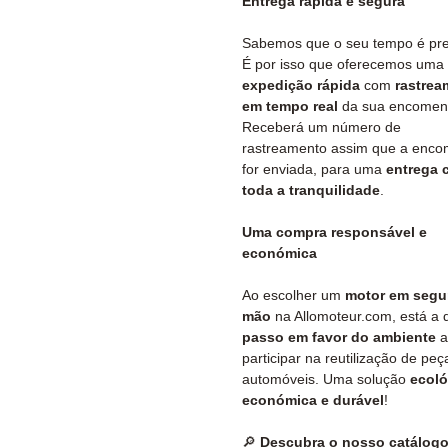
Entrega rápida e segura
Sabemos que o seu tempo é pre
É por isso que oferecemos uma
expedição rápida
com
rastrea
em tempo real
da sua encomen
Receberá um número de
rastreamento assim que a enc
for enviada, para uma
entrega 
toda a tranquilidade
.
Uma compra responsável e
económica
Ao escolher um
motor em seg
mão
na Allomoteur.com, está a 
passo em favor do ambiente
a
participar na reutilização de peç
automóveis. Uma solução
ecoló
económica e durável
!
🔎
Descubra o nosso catálog