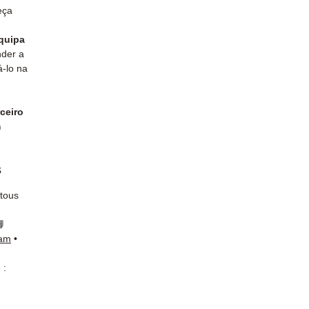
eça
quipa
der a
á-lo na
ceiro
m
s
 tous
📘
ram
•
 :