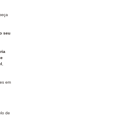
peça
o seu
ria
ue
l
,
des em
lo de