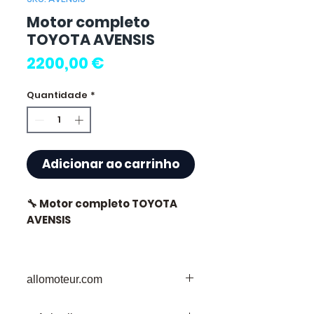
Motor completo
TOYOTA AVENSIS
Preço
2200,00 €
Quantidade
*
Adicionar ao carrinho
🔧 Motor completo TOYOTA
AVENSIS
🏷️ Quilometragem : 120 000
km certificados
allomoteur.com
O Seu Destino de Confiança para