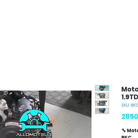
Moto
1.9TD
SKU: BK
2850
🔧 Mot
BKC