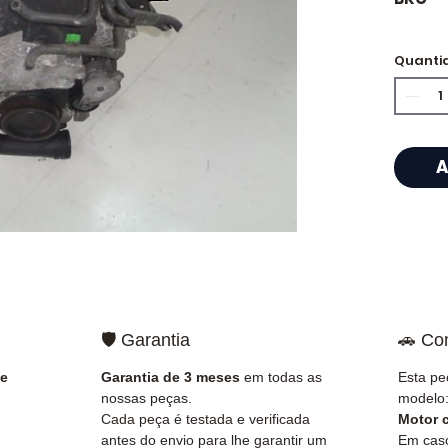
🏷️ Qu
Quanti
certif
⭐ Porq
A
?
Especi
caixas
Allom
catálo
referê
🛡️ Garantia
🚗 Co
testad
rapid
 e
Garantia de 3 meses
em todas as
Esta pe
🇫🇷 e 
nossas peças.
modelo
Cada peça é testada e verificada
Motor 
✅ Peça
antes do envio para lhe garantir um
Em caso