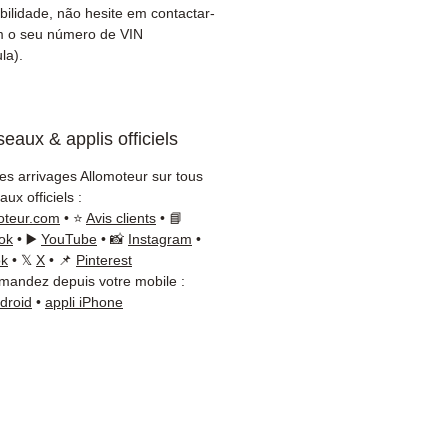
do envio
bilidade, não hesite em contactar-
ntia de 3 meses incluída
m o seu número de VIN
ega rápida com rastreio
la).
 / Kuehne+Nagel / DB
er)
iço de cliente reactivo por
eaux & applis officiels
App
les arrivages Allomoteur sur tous
isa de um conselho ?
ux officiels :
cte-nos no
+33 6 38 71 66 54
oteur.com
• ⭐
Avis clients
• 📘
App disponível) — Segunda
ok
• ▶️
YouTube
• 📸
Instagram
•
ok
• 𝕏
X
• 📌
Pinterest
a, 9h-18h.
andez depuis votre mobile :
ndroid
•
appli iPhone