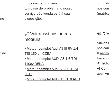
antes 
funcionamento ótimo.
compati
✅ Gara
Em caso de problema, o nosso
nos co
✅ Entr
serviço pós-venda está à sua
(matrícu
 no
disposição.
(Fedex
Schenk
✅ Serv
🔗 Voir aussi nos autres
📲 Rés
Whats
moteurs
Suivez 
📞
Prec
nos cana
•
Moteur complet Audi A3 III 8V 1.4
Conta
o do
🌐
allom
TSI 150 ch CZEA
(Whats
Facebo
•
Moteur complet AUDI A3 1.6 TDI
🎵
TikT
a Sext
110cv DBKA
📲 Comm
•
Moteur complet Audi S5 3.0 TFSI
appli A
CTU
•
Moteur complet AUDI 1.9 TDI AHU