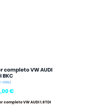
r completo VW AUDI
I BKC
C-0662
Preço
,00 €
or completo VW AUDI 1.9TDI