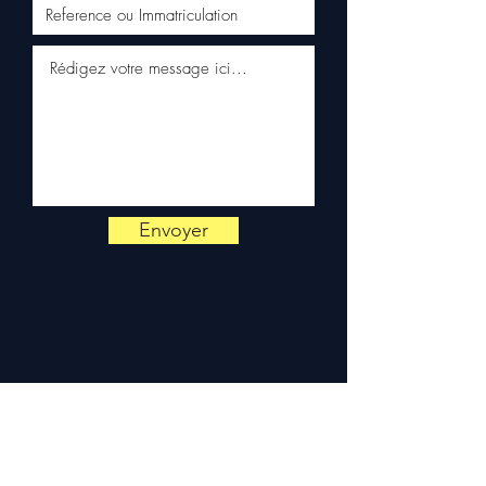
por WhatsApp
📞
Precisa de um conselho ?
Contacte-nos no
+33 6 38 71
66 54
(WhatsApp disponível)
— Segunda a Sexta, 9h-18h.
Envoyer