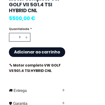
GOLF VII 5G1.4 TSI
HYBRID CNL
Preço
5500,00 €
Quantidade
*
Adicionar ao carrinho
🔧 Motor completo VW GOLF
VII 5G1.4 TSI HYBRID CNL
🚚 Entrega
⭐ Por que escolher
Allomoteur.com ?
Entrega rápida em toda a França e
🛡️ Garantia
Europa