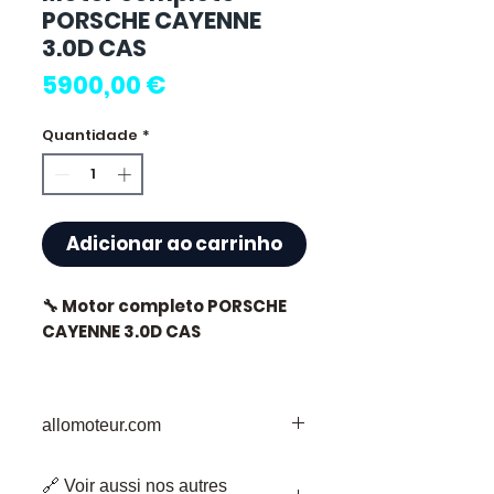
PORSCHE CAYENNE
3.0D CAS
Preço
5900,00 €
Quantidade
*
Adicionar ao carrinho
🔧 Motor completo PORSCHE
CAYENNE 3.0D CAS
🏷️ Quilometragem : 85 000 km
certificados
allomoteur.com
Allomoteur.com
: O Seu Destino de
🔗 Voir aussi nos autres
Confiança para Peças de Motor em