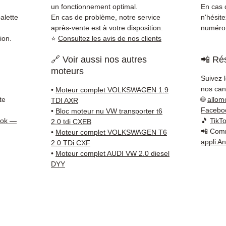
vérifi
un fonctionnement optimal.
En cas d
sur vo
alette
En cas de problème, notre service
n'hésit
direct
après-vente est à votre disposition.
numéro 
ion.
⭐
Consultez les avis de nos clients
Volksw
techni
🔗 Voir aussi nos autres
📲 Rés
Whats
moteurs
pour t
Suivez 
Livrais
nos cana
•
Moteur complet VOLKSWAGEN 1.9
5 à 7 
te
🌐
allom
TDI AXR
métrop
Facebo
•
Bloc moteur nu VW transporter t6
sur pa
ook —
🎵
TikT
2.0 tdi CXEB
📲 Comm
en Eur
•
Moteur complet VOLKSWAGEN T6
appli A
2.0 TDi CXF
Allema
•
Moteur complet AUDI VW 2.0 diesel
Bas, P
DYY
3 mois
profes
Contac
(Whats
conta