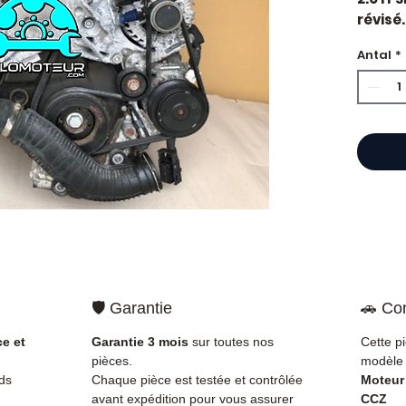
révisé.
constr
Antal
*
Motori
Caract
Kilo
Mar
Car
État 
ava
Gara
Quand
Volks
fuites
surcon
🛡️ Garantie
🚗 Com
de com
perman
ce et
Garantie 3 mois
sur toutes nos
Cette p
de rép
pièces.
modèle 
d'un é
ds
Chaque pièce est testée et contrôlée
Moteur
Compat
avant expédition pour vous assurer
CCZ