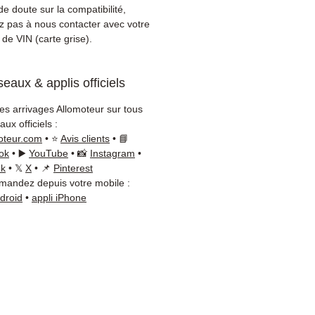
ez la référence de votre pièce
e doute sur la compatibilité,
tre carte grise ou
ez pas à nous contacter avec votre
ement sur votre véhicule
de VIN (carte grise).
agen. Notre équipe
que reste disponible par
eaux & applis officiels
App au
+33 6 38 71 66 54
oute vérification.
les arrivages Allomoteur sur tous
on & garantie :
Expédition en
ux officiels :
jours ouvrés en France
oteur.com
• ⭐
Avis clients
• 📘
olitaine, livraison gratuite
ok
• ▶️
YouTube
• 📸
Instagram
•
lette sécurisée. Expédition
ok
• 𝕏
X
• 📌
Pinterest
andez depuis votre mobile :
ope (Belgique, Suisse,
ndroid
•
appli iPhone
gne, Italie, Espagne, Pays-
ortugal) sur devis. Garantie
 pièces — montage par
sionnel obligatoire.
t :
📞 +33 6 38 71 66 54
App) — 📧
ct@allomoteur.com