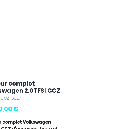
ur complet
swagen 2.0TFSI CCZ
: CCZ-6827
Pris
0,00 €
r complet Volkswagen
I CCZ
d'occasion, testé et