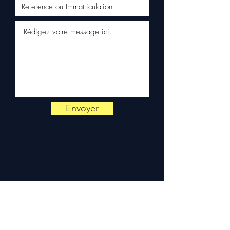
votre carte grise ou
directement sur votre
véhicule Volkswagen. Notre
équipe technique reste
disponible par WhatsApp au
+33 6 38 71 66 54
pour toute
vérification.
Livraison & garantie :
Expédition en 5 à 7 jours
ouvrés en France
Envoyer
métropolitaine, livraison
gratuite sur palette
sécurisée. Expédition en
Europe (Belgique, Suisse,
Allemagne, Italie, Espagne,
Pays-Bas, Portugal) sur
devis. Garantie 3 mois pièces
— montage par professionnel
obligatoire.
Contact :
📞 +33 6 38 71 66 54