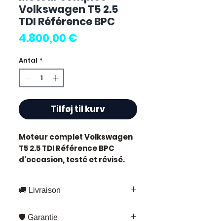
Volkswagen T5 2.5
TDI Référence BPC
Pris
4.800,00 €
Antal
*
Tilføj til kurv
Moteur complet Volkswagen
T5 2.5 TDI Référence BPC
d'occasion, testé et révisé.
Pièce d'origine constructeur
Volkswagen. Cylindrée 2.5L.
🚚 Livraison
Motorisation diesel.
Caractéristiques techniques
Livraison rapide partout en France
:
🛡️ Garantie
et en Europe