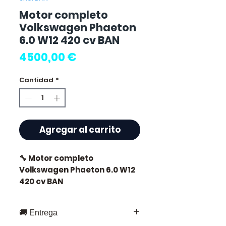
Motor completo
Volkswagen Phaeton
6.0 W12 420 cv BAN
Precio
4500,00 €
Cantidad
*
Agregar al carrito
🔧 Motor completo
Volkswagen Phaeton 6.0 W12
420 cv BAN
🏷️ Kilometraje: 0 km
🚚 Entrega
certificados