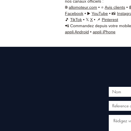
nos canaux officiels :
🌐
allomoteur.com
• ⭐
Avis clients
• 
Facebook
• ▶️
YouTube
• 📸
Instag
🎵
TikTok
• 𝕏
X
• 📌
Pinterest
📲 Commandez depuis votre mobile
appli Android
•
appli iPhone