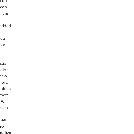
o de
 con
encia
gridad
ada
mar
u
ación
otor
tivo
mpra
dables.
omete
 Al
icipa
les.
uro
nativa