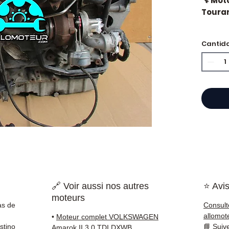
🔧 Mot
Touran
🏷️ Kil
Cantid
⭐ ¿Por
Especi
cajas 
Allom
catál
refere
probad
entre
🔗 Voir aussi nos autres
⭐ Avis
Francia
moteurs
as de
Consult
✅ Piez
allomot
•
Moteur complet VOLKSWAGEN
antes 
stino
📘
Suiv
Amarok II 3.0 TDI DXWB