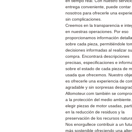
en tiempo real. Con nuestro servici
entrega conveniente, puede contar
nosotros para ofrecerle una experi
sin complicaciones.
Creemos en la transparencia e inte
en nuestras operaciones. Por eso
proporcionamos información detall
sobre cada pieza, permitiéndole to
decisiones informadas al realizar s
compra. Encontrará descripciones
precisas, especificaciones e inform
sobre el estado de cada pieza de m
usada que ofrecemos. Nuestro obje
es ofrecerle una experiencia de co
agradable y sin sorpresas desagra
Allomoteur.com también se compr
a la protección del medio ambiente.
elegir piezas de motor usadas, part
en la reducción de residuos y la
preservación de los recursos natura
Nos enorgullece contribuir a un fut
más sostenible ofreciendo una alter