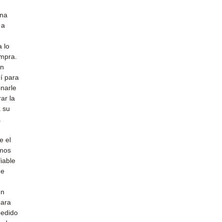
una
 a
 lo
ompra.
un
uí para
narle
ar la
a su
a
e el
emos
iable
de
un
para
pedido