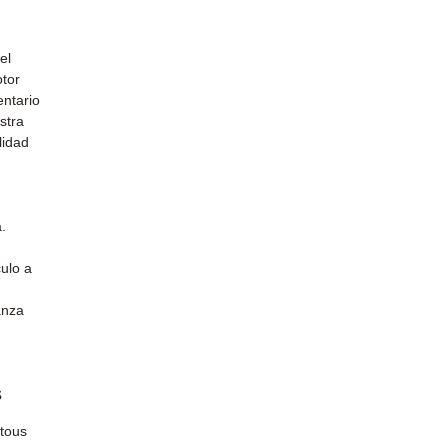
el
otor
entario
stra
lidad
.
ulo a
anza
s
 tous