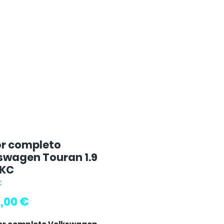
r completo
swagen Touran 1.9
BKC
C
Precio
,00 €