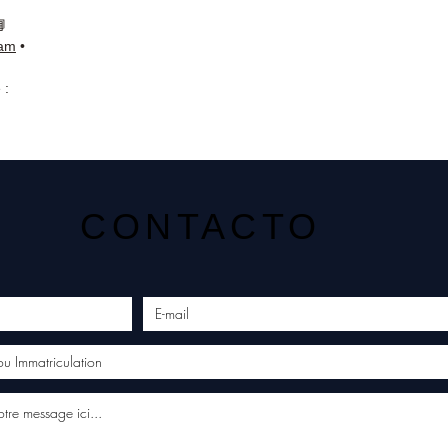
📘
ram
•
 :
CONTACTO