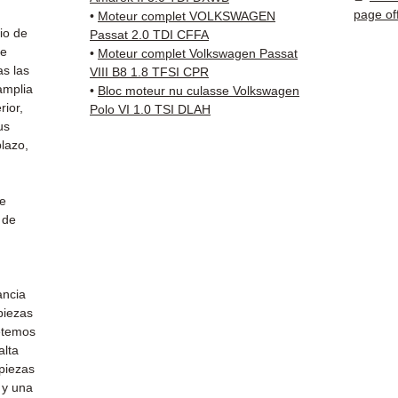
✅ Gara
page of
•
Moteur complet VOLKSWAGEN
✅ Entr
io de
Passat 2.0 TDI CFFA
(Fedex
de
•
Moteur complet Volkswagen Passat
as las
Schenk
VIII B8 1.8 TFSI CPR
amplia
•
Bloc moteur nu culasse Volkswagen
✅ Servi
rior,
Polo VI 1.0 TSI DLAH
Whats
us
lazo,
📞
¿Nec
Contá
(Whats
de
Vierne
 de
ancia
 piezas
etemos
alta
 piezas
 y una