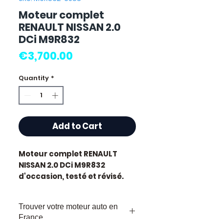
Moteur complet
RENAULT NISSAN 2.0
DCi M9R832
Price
€3,700.00
Quantity
*
Add to Cart
Moteur complet RENAULT
NISSAN 2.0 DCi M9R832
d'occasion, testé et révisé.
Pièce d'origine constructeur
Nissan, référence moteur
Trouver votre moteur auto en
M9R832
. Cylindrée 2.0L.
France