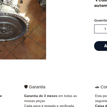
🔧 Cai
automá
Quanti
⭐ Por 
Allomo
Especi
A
caixas
Allom
catál
referê
testad
rapid
🇫🇷 e 
🛡️ Garantia
🚗 Co
✅ Peça
 e
Garantia de 3 meses
em todas as
Esta pe
antes 
nossas peças.
seguint
✅ Gara
Cada peça é testada e verificada
Caixa 