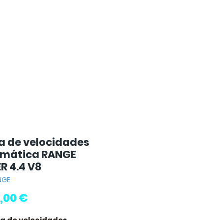
a de velocidades
mática RANGE
R 4.4 V8
NGE
Preço
,00 €