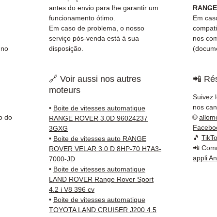
✅ Entr
antes do envio para lhe garantir um
RANGE 
rastre
funcionamento ótimo.
Em caso
Kuehne
Em caso de problema, o nosso
compati
serviço pós-venda está à sua
nos co
✅ Serv
 no
disposição.
(docume
client
📞
Prec
🔗 Voir aussi nos autres
📲 Rés
Conta
moteurs
(Whats
Suivez 
a Sext
nos cana
•
Boite de vitesses automatique
o do
🌐
allom
RANGE ROVER 3.0D 96024237
Facebo
3GXG
🎵
TikT
•
Boite de vitesses auto RANGE
📲 Comm
ROVER VELAR 3.0 D 8HP-70 H7A3-
appli A
7000-JD
•
Boite de vitesses automatique
LAND ROVER Range Rover Sport
4.2 i V8 396 cv
•
Boite de vitesses automatique
TOYOTA LAND CRUISER J200 4.5